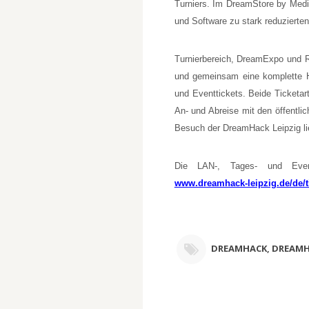
Turniers. Im DreamStore by Medi
und Software zu stark reduzierten
Turnierbereich, DreamExpo und
und gemeinsam eine komplette H
und Eventtickets. Beide Ticketart
An- und Abreise mit den öffentli
Besuch der DreamHack Leipzig lie
Die LAN-, Tages- und Event
www.dreamhack-leipzig.de/de/t
DREAMHACK
,
DREAMH