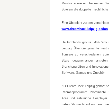
Monitor sowie ein bequemer Gam
Spielern die doppelte Tischfläche 
Eine Übersicht zu den verschieden
www.dreamhack-leipzig.de/lan
Deutschlands größte LAN-Party i
Leipzig. Über die gesamte Festiv
Turniere zu verschiedenen Spiel
Stars gegeneinander antreten
Branchengrößen und Innovations
Software, Games und Zubehör.
Zur DreamHack Leipzig gehört ne
Rahmenprogramm. Prominente St
Area und zahlreiche Cosplayer
treten Showacts auf und am zwei