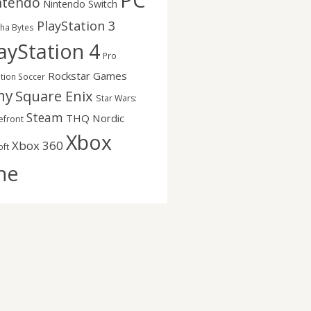
PC
ntendo
Nintendo Switch
PlayStation 3
nha Bytes
ayStation 4
Pro
Rockstar Games
ution Soccer
ny
Square Enix
Star Wars:
Steam
THQ Nordic
efront
Xbox
Xbox 360
oft
ne