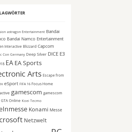
LAGWÖRTER
Bandai
astragon Entertainment
ision
co
Bandai Namco Entertainment
Capcom
n Interactive
Blizzard
DICE
E3
Deep Silver
c Con Germany
EA
EA Sports
018
ectronic Arts
Escape from
eSport
ov
Focus Home
FIFA 16
gamescom
gamescom
active
GTA Online
Koei Tecmo
elnmesse
Konami
Messe
crosoft
Netzwelt