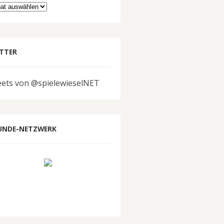
hiv
TTER
ets von @spielewieselNET
UNDE-NETZWERK