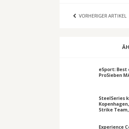
VORHERIGER ARTIKEL
ÄH
eSport: Best
ProSieben M
SteelSeries 
Kopenhagen, 
Strike Team,
Experience C