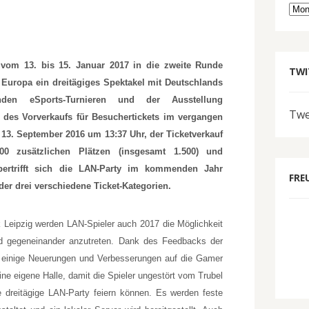
Arc
vom 13. bis 15. Januar 2017 in die zweite Runde
TWI
 Europa ein dreitägiges Spektakel mit Deutschlands
nden eSports-Turnieren und der Ausstellung
Twe
es Vorverkaufs für Besuchertickets im vergangen
 13. September 2016 um 13:37 Uhr, der Ticketverkauf
00 zusätzlichen Plätzen (insgesamt 1.500) und
bertrifft sich die LAN-Party im kommenden Jahr
FRE
der drei verschiedene Ticket-Kategorien.
Leipzig werden LAN-Spieler auch 2017 die Möglichkeit
d gegeneinander anzutreten. Dank des Feedbacks der
 einige Neuerungen und Verbesserungen auf die Gamer
ine eigene Halle, damit die Spieler ungestört vom Trubel
 dreitägige LAN-Party feiern können. Es werden feste