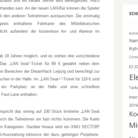
taltet und ein lokaler Server wird bereitgestellt. Auch
rhanden sein. An der neuen LAN-Bar können die Spieler
SCH
t den anderen Teilnehmern austauschen. Die erstmalig
eis enthaltene Fahrkarte des Mitteldeutschen
licht außerdem die kostenlose An- und Abreise im
Activ
Nam
Bigbe
ab 18 Jahren möglich, und es stehen drei verschiedene
Comi
. Das „LAN Seat“-Ticket für 89 € gewährt neben dem
E3 2
en Bereichen der DreamHack Leipzig und berechtigt zur
El
hen in der Halle. Im „LAN Seat+“-Ticket für 119 € sind
 ein Parkplatz an der Halle und eine schnellere
Tark
 Fast-Lane enthalten.
Inter
2016
spricht das streng auf 100 Stück limitierte „LAN Seat
Ko
ich die Teilnehmer um fast nichts kümmern. Die Karte
Mi
deren Kategorien. Darüber hinaus wird ein XMG SECTOR²
Ausstattung inklusive der dazu gehörigen Peripherie,