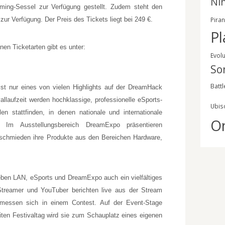
Ni
ing-Sessel zur Verfügung gestellt. Zudem steht den
zur Verfügung. Der Preis des Tickets liegt bei 249 €.
Pira
Pl
en Ticketarten gibt es unter:
Evol
So
Battl
st nur eines von vielen Highlights auf der DreamHack
allaufzeit werden hochklassige, professionelle eSports-
Ubis
en stattfinden, in denen nationale und internationale
O
. Im Ausstellungsbereich DreamExpo präsentieren
schmieden ihre Produkte aus den Bereichen Hardware,
ben LAN, eSports und DreamExpo auch ein vielfältiges
reamer und YouTuber berichten live aus der Stream
 messen sich in einem Contest. Auf der Event-Stage
ten Festivaltag wird sie zum Schauplatz eines eigenen