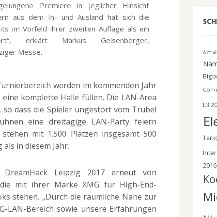
elungene Premiere in jeglicher Hinsicht
rn aus dem In- und Ausland hat sich die
SCH
ts im Vorfeld ihrer zweiten Auflage als ein
liert“, erklärt Markus Geisenberger,
ziger Messe.
Activ
Nam
Bigbe
Turnierbereich werden im kommenden Jahr
Comi
eine komplette Halle füllen. Die LAN-Area
E3 2
e, so dass die Spieler ungestört vom Trubel
El
hnen eine dreitägige LAN-Party feiern
 stehen mit 1.500 Plätzen insgesamt 500
Tark
als in diesem Jahr.
Inter
2016
ie DreamHack Leipzig 2017 erneut von
Ko
 die mit ihrer Marke XMG für High-End-
Mi
s stehen. „Durch die räumliche Nähe zur
MG-LAN-Bereich sowie unsere Erfahrungen