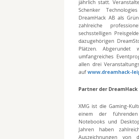
jährlich statt. Veransta
Schenker Technologi
DreamHack AB als Gründe
zahlreiche profession
sechsstelligen Preisgel
dazugehörigen DreamSto
Plätzen. Abgerundet w
umfangreiches Eventp
allen drei Veranstaltung
auf
www.dreamhack-lei
Partner der DreamHack 
XMG ist die Gaming-Kul
einem der führenden A
Notebooks und Desktop
Jahren haben zahlre
Auszeichnungen von d