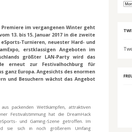
Arc
n Premiere im vergangenen Winter geht
TWI
om 13. bis 15. Januar 2017 in die zweite
eSports-Turnieren, neuester Hard- und
Twe
amExpo, erstklassigen Angeboten im
chlands größter LAN-Party wird das
de erneut zur Festivalhochburg für
s ganz Europa. Angesichts des enormen
FRE
lern und Besuchern wächst das Angebot
 aus packenden Wettkämpfen, attraktiven
ener Festivalstimmung hat die DreamHack
eSports- und Gaming-Szene getroffen. Im
rd sie sich in noch größerem Umfang