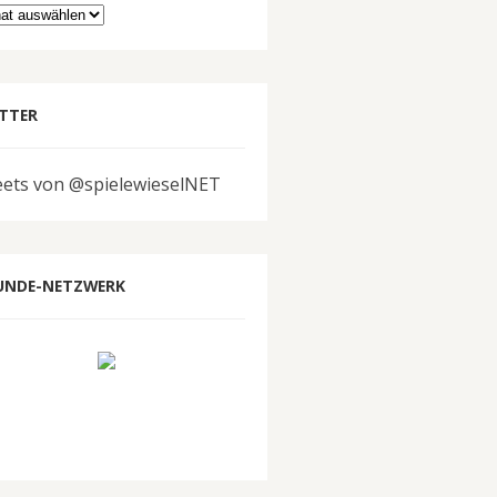
hiv
TTER
ets von @spielewieselNET
UNDE-NETZWERK