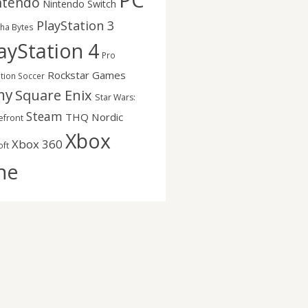
PC
ntendo
Nintendo Switch
PlayStation 3
nha Bytes
ayStation 4
Pro
Rockstar Games
ution Soccer
ny
Square Enix
Star Wars:
Steam
THQ Nordic
efront
Xbox
Xbox 360
oft
ne