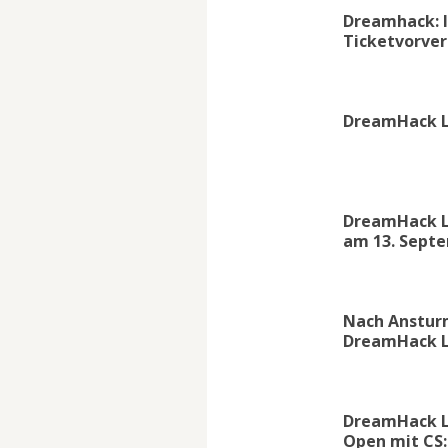
Dreamhack: I
Ticketvorve
DreamHack L
DreamHack Le
am 13. Sept
Nach Ansturm
DreamHack Le
DreamHack L
Open mit CS