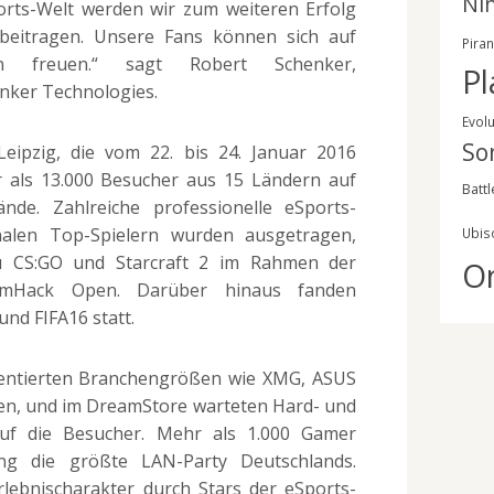
Ni
orts-Welt werden wir zum weiteren Erfolg
beitragen. Unsere Fans können sich auf
Pira
en freuen.“ sagt Robert Schenker,
Pl
nker Technologies.
Evol
So
eipzig, die vom 22. bis 24. Januar 2016
r als 13.000 Besucher aus 15 Ländern auf
Battl
nde. Zahlreiche professionelle eSports-
onalen Top-Spielern wurden ausgetragen,
Ubis
u CS:GO und Starcraft 2 im Rahmen der
O
eamHack Open. Darüber hinaus fanden
nd FIFA16 statt.
entierten Branchengrößen wie XMG, ASUS
iten, und im DreamStore warteten Hard- und
uf die Besucher. Mehr als 1.000 Gamer
ng die größte LAN-Party Deutschlands.
lebnischarakter durch Stars der eSports-