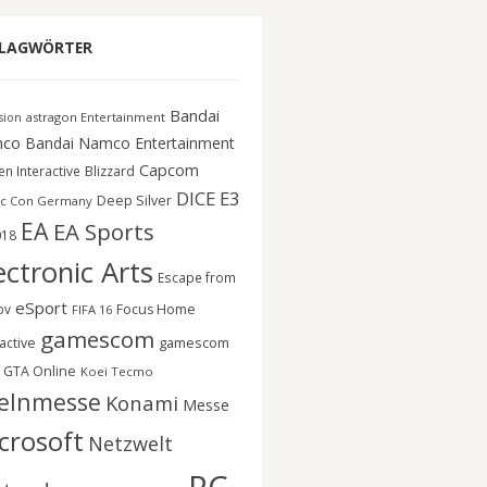
LAGWÖRTER
Bandai
astragon Entertainment
ision
co
Bandai Namco Entertainment
Capcom
n Interactive
Blizzard
DICE
E3
Deep Silver
c Con Germany
EA
EA Sports
018
ectronic Arts
Escape from
eSport
ov
Focus Home
FIFA 16
gamescom
gamescom
active
GTA Online
Koei Tecmo
elnmesse
Konami
Messe
crosoft
Netzwelt