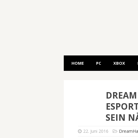
HOME
PC
XBOX
DREAMH
ESPORT
SEIN N
22. Juni 2016
DreamHac