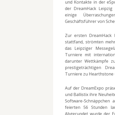
und Kontakte in der eSp
der DreamHack Leipzig 
einige Überraschung
Geschäftsführer von Sche
Zur ersten DreamHack L
stattfand, strömten meh
das Leipziger Messegelä
Turniere mit internati
darunter Wettkämpfe z
prestigeträchtigen Dr
Turniere zu Hearthstone u
Auf der DreamExpo präs
und Ballistix ihre Neuhe
Software-Schnäppchen a
feierten 56 Stunden la
Abgerundet wurde der Er