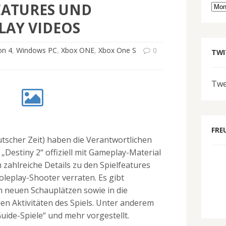
EATURES UND
Arc
LAY VIDEOS
on 4
,
Windows PC
,
Xbox ONE
,
Xbox One S
0
TWI
Twe
FRE
tscher Zeit) haben die Verantwortlichen
„Destiny 2“ offiziell mit Gameplay-Material
 zahlreiche Details zu den Spielfeatures
eplay-Shooter verraten. Es gibt
den neuen Schauplätzen sowie in die
en Aktivitäten des Spiels. Unter anderem
ide-Spiele“ und mehr vorgestellt.