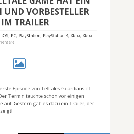
LLTALE GAME HAT EIN
 UND VORBESTELLER
IM TRAILER
,
iOS
,
PC
,
PlayStation
,
PlayStation 4
,
Xbox
,
Xbox
entare
 erste Episode von Telltales Guardians of
. Der Termin tauchte schon vor einigen
 auf. Gestern gab es dazu ein Trailer, der
zeigt!