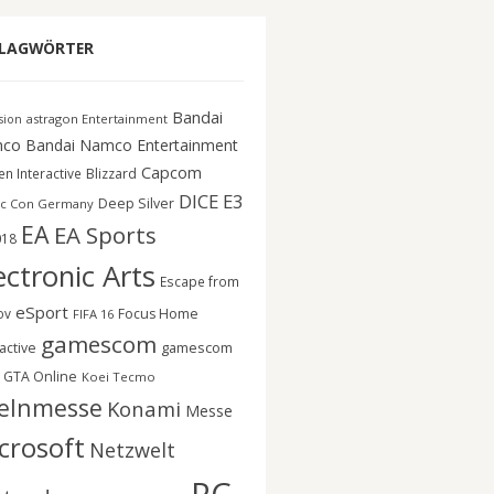
LAGWÖRTER
Bandai
astragon Entertainment
ision
co
Bandai Namco Entertainment
Capcom
n Interactive
Blizzard
DICE
E3
Deep Silver
c Con Germany
EA
EA Sports
018
ectronic Arts
Escape from
eSport
ov
Focus Home
FIFA 16
gamescom
gamescom
active
GTA Online
Koei Tecmo
elnmesse
Konami
Messe
crosoft
Netzwelt