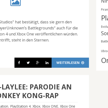
Ni
Pira
Pl
tudios“ hat bestätigt, dass sie gern den
Evol
layerUnknown’s Battlegrounds“ auch für die
So
ion 4 und Xbox One veröffentlichen würden.
trifft, steht in den Sternen.
Battl
Ubis
O
WEITERLESEN
LAYLEE: PARODIE AN
ONKEY KONG-RAP
tation
,
PlayStation 4
,
Xbox
,
Xbox ONE
,
Xbox One