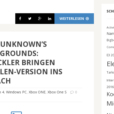
SCH
WEITERLESEN
Activ
Nam
Bigbe
RUNKNOWN’S
Comi
EGROUNDS:
E3 2
CKLER BRINGEN
El
EN-VERSION INS
Tark
ÄCH
Inter
2016
n 4
,
Windows PC
,
Xbox ONE
,
Xbox One S
0
Ko
Mi