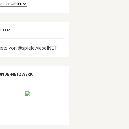
hiv
TTER
ets von @spielewieselNET
UNDE-NETZWERK