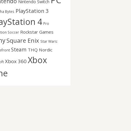
PC
ntendo
Nintendo Switch
PlayStation 3
nha Bytes
ayStation 4
Pro
Rockstar Games
ution Soccer
ny
Square Enix
Star Wars:
Steam
THQ Nordic
efront
Xbox
Xbox 360
oft
ne