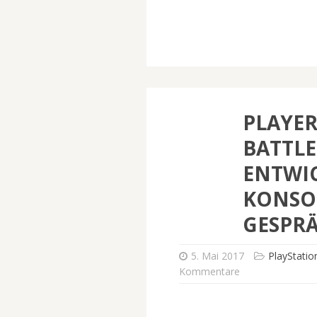
PLAYE
BATTL
ENTWI
KONSOL
GESPR
5. Mai 2017
PlayStatio
Kommentare