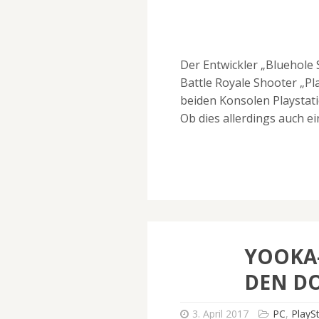
Der Entwickler „Bluehole S
Battle Royale Shooter „P
beiden Konsolen Playstat
Ob dies allerdings auch ein
YOOKA-
DEN D
3. April 2017
PC
,
PlayS