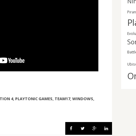
Ni
Pira
Pl
Evol
So
Battl
Ubis
O
TION 4
,
PLAYTONIC GAMES
,
TEAM17
,
WINDOWS
,