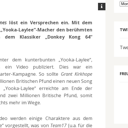
Arc
mes
löst ein Versprechen ein. Mit dem
e „Yooka-Laylee“-Macher den berühmten
TWI
s dem Klassiker „Donkey Kong 64“
Twe
inter dem kunterbunten „Yooka-Laylee“,
 ein Video publiziert. Dies war ein
tarter-Kampagne. So sollte
Grant Kirkhope
FRE
illionen Britischen Pfund einen neuen Song
n. „Yooka-Laylee“ erreichte am Ende der
nd zwei Millionen Britische Pfund, somit
chts mehr im Wege.
deo werden einige Charaktere aus dem
e“ vorgestellt, was von
Team17
(u.a. für die