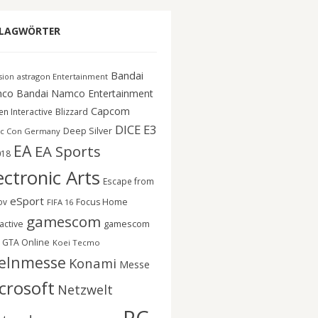
LAGWÖRTER
Bandai
astragon Entertainment
ision
co
Bandai Namco Entertainment
Capcom
n Interactive
Blizzard
DICE
E3
Deep Silver
c Con Germany
EA
EA Sports
018
ectronic Arts
Escape from
eSport
ov
Focus Home
FIFA 16
gamescom
gamescom
active
GTA Online
Koei Tecmo
elnmesse
Konami
Messe
crosoft
Netzwelt