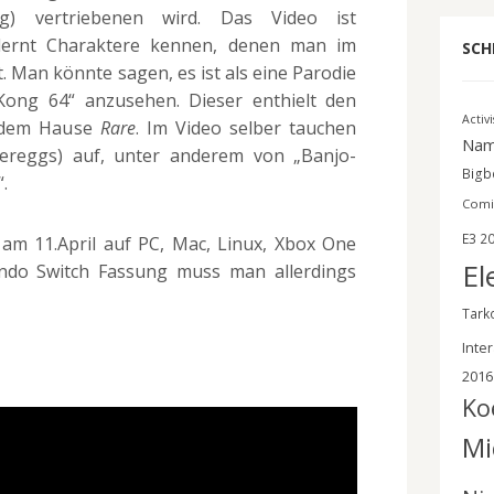
g) vertriebenen wird. Das Video ist
lernt Charaktere kennen, denen man im
SCH
. Man könnte sagen, es ist als eine Parodie
Kong 64“ anzusehen. Dieser enthielt den
Activ
 dem Hause
Rare
. Im Video selber tauchen
Nam
tereggs) auf, unter anderem von „Banjo-
Bigbe
.
Comi
E3 2
 am 11.April auf PC, Mac, Linux, Xbox One
El
endo Switch Fassung muss man allerdings
Tark
Inter
2016
Ko
Mi