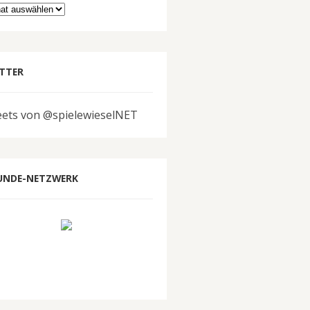
hiv
TTER
ets von @spielewieselNET
UNDE-NETZWERK