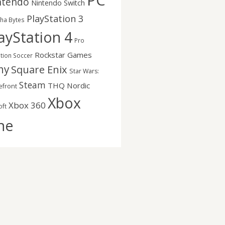
PC
ntendo
Nintendo Switch
PlayStation 3
nha Bytes
ayStation 4
Pro
Rockstar Games
ution Soccer
ny
Square Enix
Star Wars:
Steam
THQ Nordic
efront
Xbox
Xbox 360
oft
ne