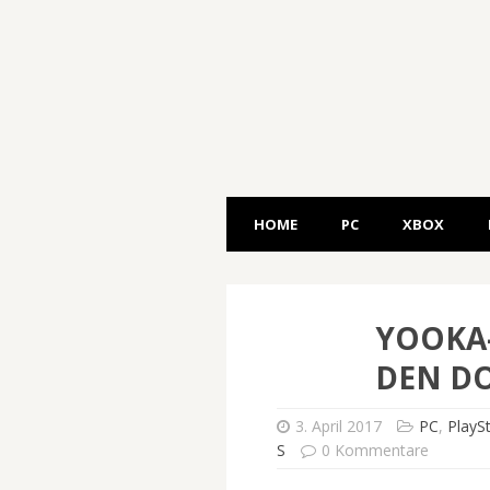
HOME
PC
XBOX
YOOKA-
DEN D
3. April 2017
PC
,
PlayS
S
0 Kommentare