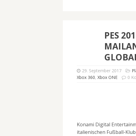
PES 20
MAILA
GLOBA
29. September 2017
Pl
Xbox 360
,
Xbox ONE
0 K
Konami Digital Entertainm
italienischen Fußball-Klub