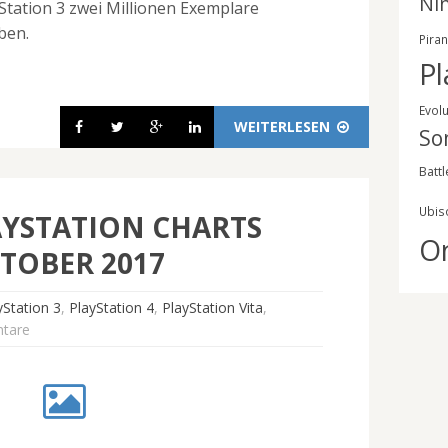
Ni
yStation 3 zwei Millionen Exemplare
ben.
Pira
Pl
Evol
WEITERLESEN
So
Battl
Ubis
AYSTATION CHARTS
O
TOBER 2017
yStation 3
,
PlayStation 4
,
PlayStation Vita
,
tare