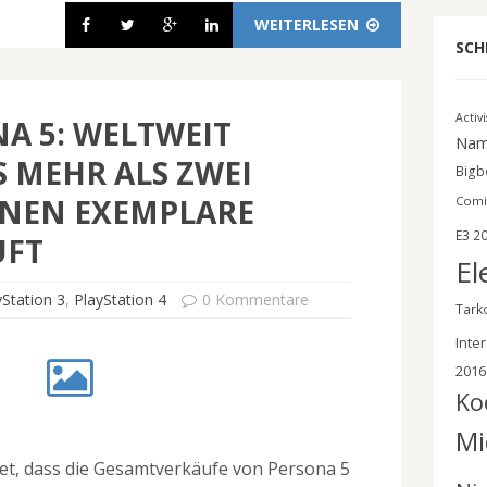
WEITERLESEN
SCH
Activ
A 5: WELTWEIT
Nam
S MEHR ALS ZWEI
Bigbe
ONEN EXEMPLARE
Comi
E3 2
UFT
El
yStation 3
,
PlayStation 4
0 Kommentare
Tark
Inter
2016
Ko
Mi
t, dass die Gesamtverkäufe von Persona 5