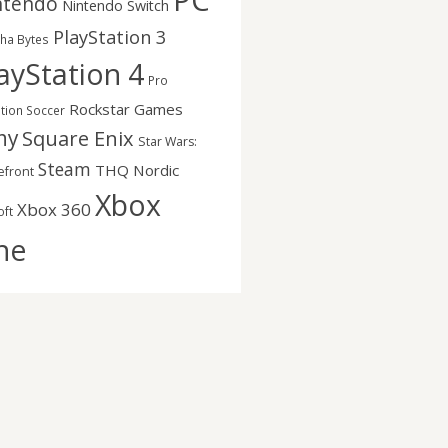
PC
ntendo
Nintendo Switch
PlayStation 3
nha Bytes
ayStation 4
Pro
Rockstar Games
ution Soccer
ny
Square Enix
Star Wars:
Steam
THQ Nordic
efront
Xbox
Xbox 360
oft
ne