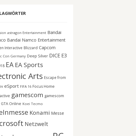
LAGWÖRTER
Bandai
astragon Entertainment
ision
co
Bandai Namco Entertainment
Capcom
n Interactive
Blizzard
DICE
E3
Deep Silver
c Con Germany
EA
EA Sports
018
ectronic Arts
Escape from
eSport
ov
Focus Home
FIFA 16
gamescom
gamescom
active
GTA Online
Koei Tecmo
elnmesse
Konami
Messe
crosoft
Netzwelt