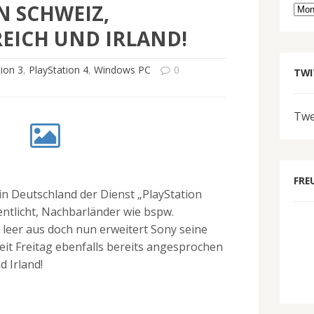
N SCHWEIZ,
Arc
EICH UND IRLAND!
tion 3
,
PlayStation 4
,
Windows PC
0
TWI
Twe
FRE
n Deutschland der Dienst „PlayStation
ntlicht, Nachbarländer wie bspw.
 leer aus doch nun erweitert Sony seine
eit Freitag ebenfalls bereits angesprochen
d Irland!