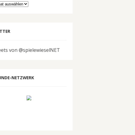
hiv
TTER
ets von @spielewieselNET
UNDE-NETZWERK