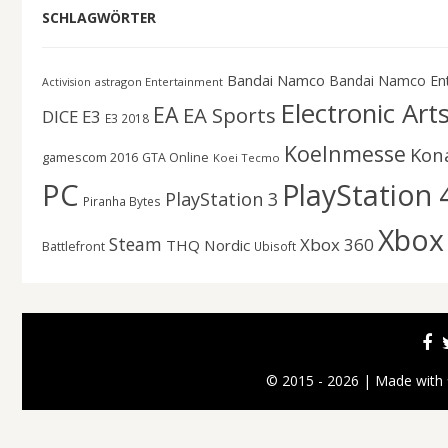
SCHLAGWÖRTER
Bandai Namco
Bandai Namco En
astragon Entertainment
Activision
Electronic Art
EA
EA Sports
DICE
E3
E3 2018
Koelnmesse
Kon
gamescom 2016
GTA Online
Koei Tecmo
PC
PlayStation 
PlayStation 3
Piranha Bytes
Xbox
Steam
Xbox 360
THQ Nordic
Battlefront
Ubisoft
© 2015 - 2026 | Made with