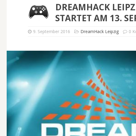
DREAMHACK LEIPZI
STARTET AM 13. S
9. September 2016
DreamHack Leipzig
0 