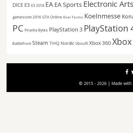
Electronic Art
EA
EA Sports
DICE
E3
E3 2018
Koelnmesse
Kon
gamescom 2016
GTA Online
Koei Tecmo
PC
PlayStation 
PlayStation 3
Piranha Bytes
Xbox
Steam
Xbox 360
THQ Nordic
Battlefront
Ubisoft
© 2015 - 2026 | Made with