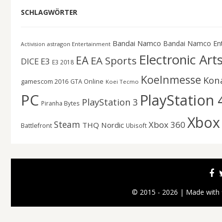
SCHLAGWÖRTER
Bandai Namco
Bandai Namco En
astragon Entertainment
Activision
Electronic Art
EA
EA Sports
DICE
E3
E3 2018
Koelnmesse
Kon
gamescom 2016
GTA Online
Koei Tecmo
PC
PlayStation 
PlayStation 3
Piranha Bytes
Xbox
Steam
Xbox 360
THQ Nordic
Battlefront
Ubisoft
© 2015 - 2026 | Made with