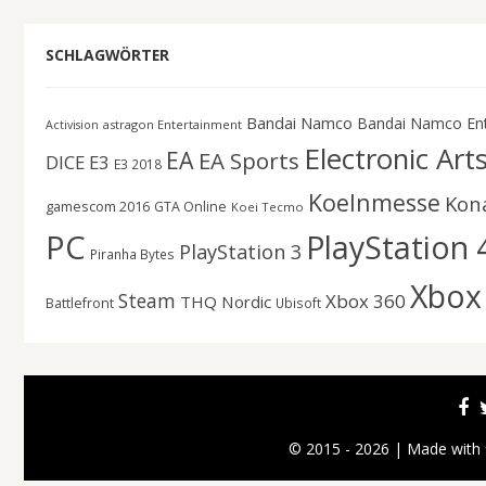
SCHLAGWÖRTER
Bandai Namco
Bandai Namco En
astragon Entertainment
Activision
Electronic Art
EA
EA Sports
DICE
E3
E3 2018
Koelnmesse
Kon
gamescom 2016
GTA Online
Koei Tecmo
PC
PlayStation 
PlayStation 3
Piranha Bytes
Xbox
Steam
Xbox 360
THQ Nordic
Battlefront
Ubisoft
© 2015 - 2026 | Made with