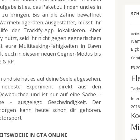
Aufgabe ist es, das Paket zu finden und es in
SCH
 zu bringen. Bis an die Zähne bewaffnet
Wärmebildgeräten ausgestattet, müsst ihr
ilfe der Trackify-App lokalisieren. Aber
Activ
fy nutzt, seid ihr nicht gegen gegnerischem
Nam
lt eure Multitasking-Fähigkeiten in Dawn
Bigbe
olt euch in diesem neuen Gegner-Modus bis
Comi
$ & RP.
E3 2
El
 und sie hat es auf deine Seele abgesehen.
neueste Experiment direkt aus den
Tark
Dewbauchee und ist nur auf eine Sache –
Inter
e – ausgelegt: Geschwindigkeit. Der
2016
orgen kann heute schon dir gehören.
Ko
otorsport.
Mi
EITSWOCHE IN GTA ONLINE