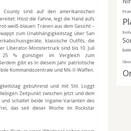
Ni
 County sind auf den amerikanischen
Pira
eitet: Hisst die Fahne, legt die Hand aufs
Pl
 rot-weiß-blauen Tränen aus dem Gesicht –
Evol
chwappt zum Unabhängigkeitstag über San
So
kabschussgeräte, klassische Outfits, die
r Liberator-Monstertruck sind bis 10. Juli
Battl
nd 25 % günstiger im Vergleich zum
ßerdem gibt es in diesem Jahr patriotische
Ubis
obile Kommandozentrale und Mk-II-Waffen.
O
keitstag gebührend und mit Stil. Loggt
liebigen Zeitpunkt zwischen jetzt und dem
in und schaltet beide Ingame-Varianten des
frei, das seit dieser Woche im Rockstar