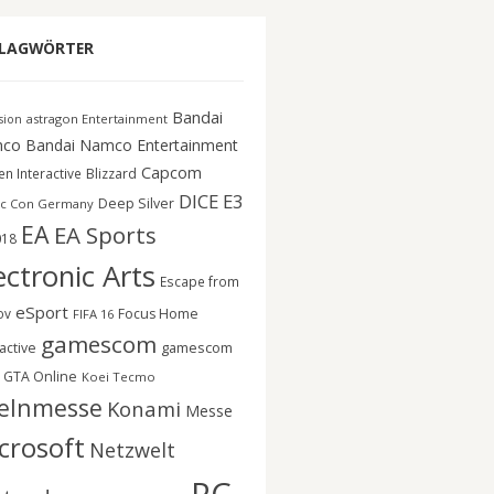
LAGWÖRTER
Bandai
astragon Entertainment
ision
co
Bandai Namco Entertainment
Capcom
n Interactive
Blizzard
DICE
E3
Deep Silver
c Con Germany
EA
EA Sports
018
ectronic Arts
Escape from
eSport
ov
Focus Home
FIFA 16
gamescom
gamescom
active
GTA Online
Koei Tecmo
elnmesse
Konami
Messe
crosoft
Netzwelt