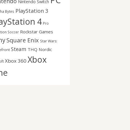
PC
ntendo
Nintendo Switch
PlayStation 3
nha Bytes
ayStation 4
Pro
Rockstar Games
ution Soccer
ny
Square Enix
Star Wars:
Steam
THQ Nordic
efront
Xbox
Xbox 360
oft
ne