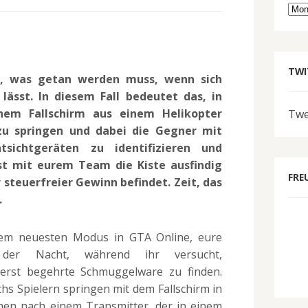
Arc
TWI
n, was getan werden muss, wenn sich
lässt. In diesem Fall bedeutet das, in
nem Fallschirm aus einem Helikopter
Twe
 zu springen und dabei die Gegner mit
sichtgeräten zu identifizieren und
st mit eurem Team die Kiste ausfindig
FRE
 steuerfreier Gewinn befindet. Zeit, das
.
 dem neuesten Modus in GTA Online, eure
der Nacht, während ihr versucht,
ßerst begehrte Schmuggelware zu finden.
hs Spielern springen mit dem Fallschirm in
en nach einem Transmitter, der in einem