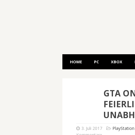
HOME
PC
XBOX
GTA ON
FEIERL
UNABH
3. Juli 2017
PlayStation
Kommentare