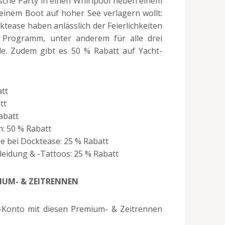
tische Party in einen Whirlpool neben einem
 einem Boot auf hoher See verlagern wollt:
tease haben anlässlich der Feierlichkeiten
Programm, unter anderem für alle drei
le. Zudem gibt es 50 % Rabatt auf Yacht-
att
tt
abatt
n: 50 % Rabatt
e bei Docktease: 25 % Rabatt
eidung & -Tattoos: 25 % Rabatt
IUM- & ZEITRENNEN
-Konto mit diesen Premium- & Zeitrennen