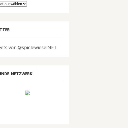
hiv
TTER
ets von @spielewieselNET
UNDE-NETZWERK