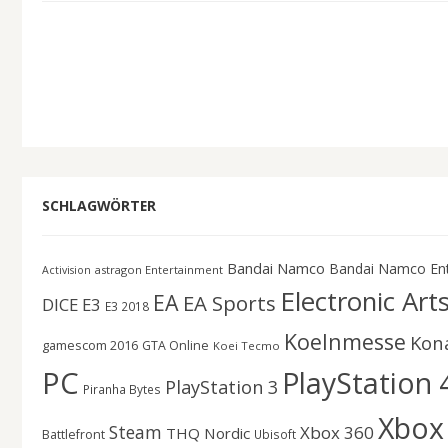
SCHLAGWÖRTER
Bandai Namco
Bandai Namco En
astragon Entertainment
Activision
Electronic Art
EA
EA Sports
DICE
E3
E3 2018
Koelnmesse
Kon
gamescom 2016
GTA Online
Koei Tecmo
PC
PlayStation 
PlayStation 3
Piranha Bytes
Xbox
Steam
Xbox 360
THQ Nordic
Battlefront
Ubisoft