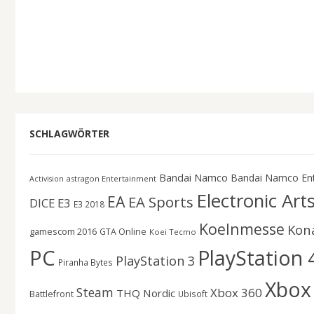
SCHLAGWÖRTER
Bandai Namco
Bandai Namco En
astragon Entertainment
Activision
Electronic Art
EA
EA Sports
DICE
E3
E3 2018
Koelnmesse
Kon
gamescom 2016
GTA Online
Koei Tecmo
PC
PlayStation 
PlayStation 3
Piranha Bytes
Xbox
Steam
Xbox 360
THQ Nordic
Battlefront
Ubisoft