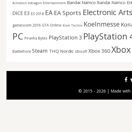
Bandai Namco
Bandai Namco En
astragon Entertainment
Activision
Electronic Art
EA
EA Sports
DICE
E3
E3 2018
Koelnmesse
Kon
gamescom 2016
GTA Online
Koei Tecmo
PC
PlayStation 
PlayStation 3
Piranha Bytes
Xbox
Steam
Xbox 360
THQ Nordic
Battlefront
Ubisoft
© 2015 - 2026 | Made with