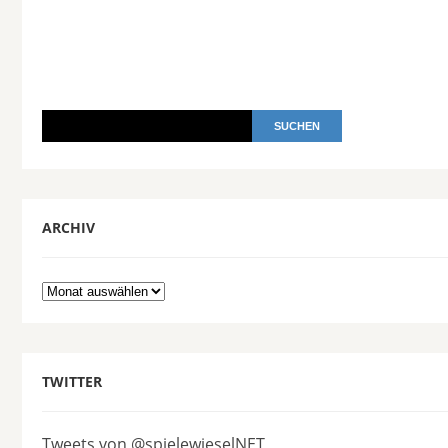
ARCHIV
Archiv
TWITTER
Tweets von @spielewieselNET