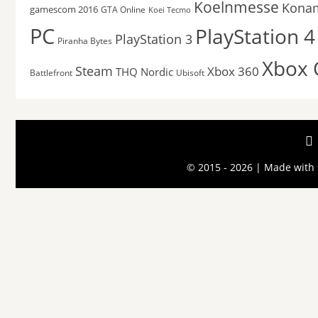
Koelnmesse
Kona
gamescom 2016
GTA Online
Koei Tecmo
PC
PlayStation 4
PlayStation 3
Piranha Bytes
Xbox
Steam
Xbox 360
THQ Nordic
Battlefront
Ubisoft
© 2015 - 2026 | Made with