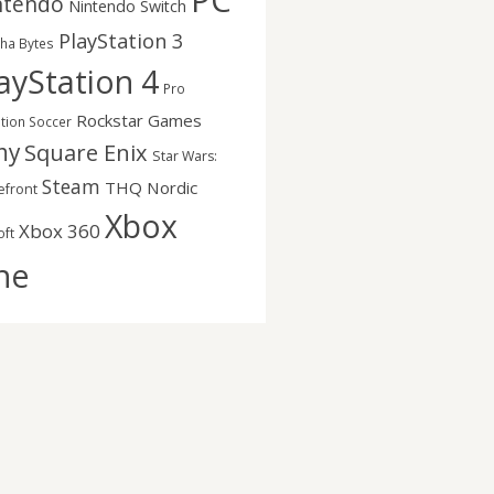
PC
ntendo
Nintendo Switch
PlayStation 3
nha Bytes
ayStation 4
Pro
Rockstar Games
ution Soccer
ny
Square Enix
Star Wars:
Steam
THQ Nordic
efront
Xbox
Xbox 360
oft
ne