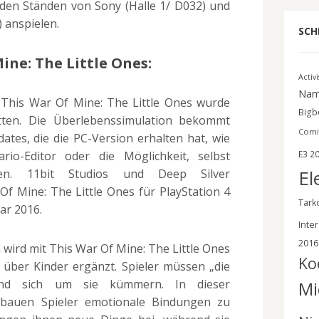
den Ständen von Sony (Halle 1/ D032) und
) anspielen.
SCH
ine: The Little Ones:
Activ
Nam
This War Of Mine: The Little Ones wurde
Bigbe
tten. Die Überlebenssimulation bekommt
Comi
ates, die die PC-Version erhalten hat, wie
rio-Editor oder die Möglichkeit, selbst
E3 2
El
len. 11bit Studios und Deep Silver
Of Mine: The Little Ones für PlayStation 4
Tark
ar 2016.
Inter
2016
wird mit This War Of Mine: The Little Ones
Ko
über Kinder ergänzt. Spieler müssen „die
und sich um sie kümmern. In dieser
Mi
g bauen Spieler emotionale Bindungen zu