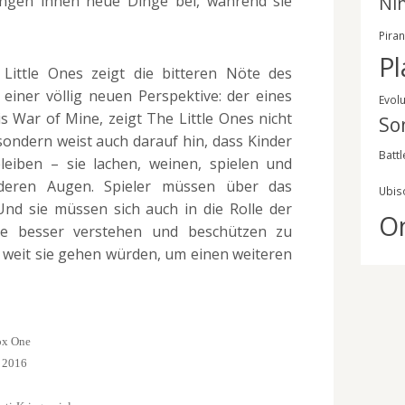
ingen ihnen neue Dinge bei, während sie
Ni
Pira
Pl
Little Ones zeigt die bitteren Nöte des
einer völlig neuen Perspektive: der eines
Evol
s War of Mine, zeigt The Little Ones nicht
So
 sondern weist auch darauf hin, dass Kinder
Battl
leiben – sie lachen, weinen, spielen und
deren Augen. Spieler müssen über das
Ubis
nd sie müssen sich auch in die Rolle der
O
ie besser verstehen und beschützen zu
e weit sie gehen würden, um einen weiteren
ox One
r 2016