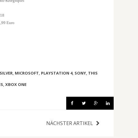
ti-Kriegsspiel
 18
,99 Euro
SILVER
,
MICROSOFT
,
PLAYSTATION 4
,
SONY
,
THIS
ES
,
XBOX ONE
NÄCHSTER ARTIKEL