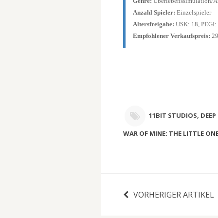
Genre:
Überlebenssimulation/An
Anzahl Spieler:
Einzelspieler
Altersfreigabe:
USK: 18, PEGI:
Empfohlener Verkaufspreis:
29
11BIT STUDIOS
,
DEEP 
WAR OF MINE: THE LITTLE ON
VORHERIGER ARTIKEL