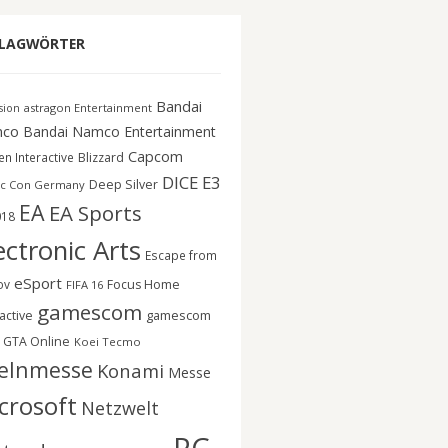
LAGWÖRTER
Bandai
astragon Entertainment
ision
co
Bandai Namco Entertainment
Capcom
n Interactive
Blizzard
DICE
E3
Deep Silver
c Con Germany
EA
EA Sports
018
ectronic Arts
Escape from
eSport
ov
Focus Home
FIFA 16
gamescom
gamescom
active
GTA Online
Koei Tecmo
elnmesse
Konami
Messe
crosoft
Netzwelt