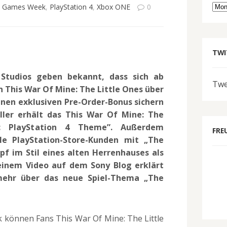
Arc
s Games Week
,
PlayStation 4
,
Xbox ONE
0
TWI
 Studios geben bekannt, dass sich ab
Twe
 This War Of Mine: The Little Ones über
inen exklusiven Pre-Order-Bonus sichern
ller erhält das This War Of Mine: The
c PlayStation 4 Theme”. Außerdem
FRE
e PlayStation-Store-Kunden mit „The
pf im Stil eines alten Herrenhauses als
n einem Video auf dem Sony Blog erklärt
mehr über das neue Spiel-Thema „The
 können Fans This War Of Mine: The Little