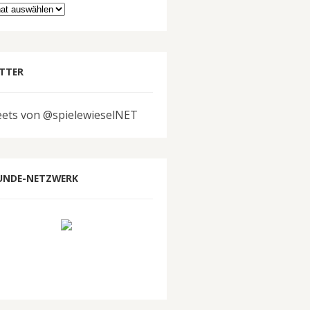
hiv
TTER
ets von @spielewieselNET
UNDE-NETZWERK