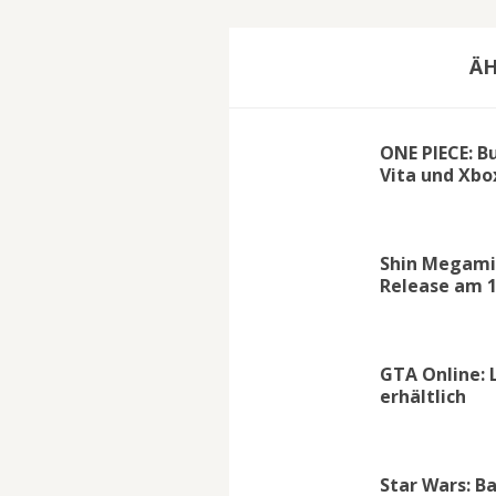
ÄH
ONE PIECE: B
Vita und Xbo
Shin Megami 
Release am 1
GTA Online: 
erhältlich
Star Wars: B