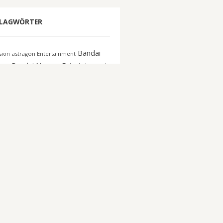
LAGWÖRTER
Bandai
astragon Entertainment
ision
co
Bandai Namco Entertainment
Capcom
n Interactive
Blizzard
DICE
E3
Deep Silver
c Con Germany
EA
EA Sports
018
ectronic Arts
Escape from
eSport
ov
Focus Home
FIFA 16
gamescom
gamescom
active
GTA Online
Koei Tecmo
elnmesse
Konami
Messe
crosoft
Netzwelt