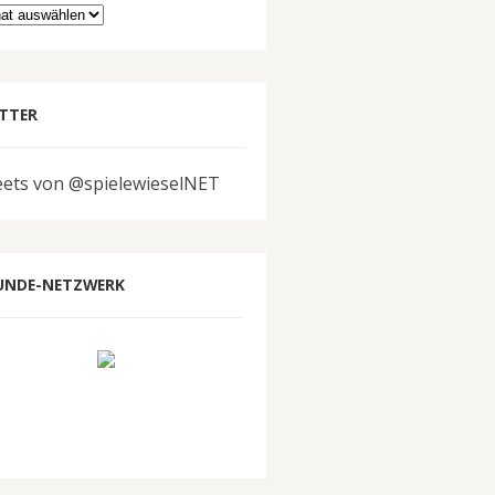
hiv
TTER
ets von @spielewieselNET
UNDE-NETZWERK