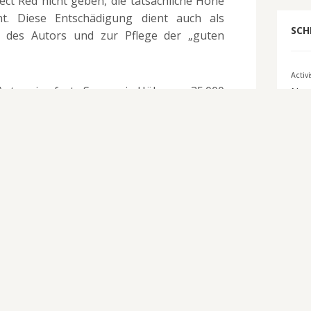
ect Red nicht geben, die tatsächliche Höhe
t. Diese Entschädigung dient auch als
SCH
 des Autors und zur Pflege der „guten
Activ
utor eine feste Summe in Höhe von 35.000
Nam
00 Euro) gezahlt. CD Project Red hatte
Bigbe
entuale Gewinnbeteiligung angeboten, die
Comi
ausgeschlagen. So ganz an den Erfolg der
E3 2
scheinbar nicht geglaubt, so dass er seinen
El
Schlag haben wollte. Seine Anwälte wiesen
s diese Summe „nicht ausreichend“ war. CD
Tark
rderung allerdings für unbegründet, hatte
Inter
e zuvor angeboten. Dieser Streit ist also
2016
eseitigt, und vielleicht können jetzt beide
Ko
en Erfolg feiern!
Mi
ftech