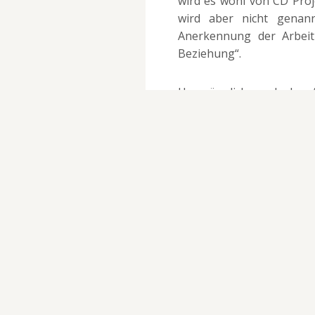
wird es wohl von CD Proj
wird aber nicht genann
Anerkennung der Arbeit
Beziehung“.
Ursprünglich wurde dem A
polnischen Zloty (~8.0
Sapkowski zwar eine proz
wurde damals allerdings 
Spielreihe hat der Autor 
Gewinn lieber auf einen 
ihn dann darauf hin, das
Project Red hielt die Fo
man doch eine Alternativ
jetzt scheinbar endlich b
Seiten endlich in Ruhe ihr
Quelle: Puls Biznesu via Wcc