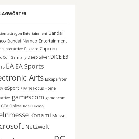
LAGWÖRTER
Bandai
astragon Entertainment
ision
co
Bandai Namco Entertainment
Capcom
n Interactive
Blizzard
DICE
E3
Deep Silver
c Con Germany
EA
EA Sports
018
ectronic Arts
Escape from
eSport
ov
Focus Home
FIFA 16
gamescom
gamescom
active
GTA Online
Koei Tecmo
elnmesse
Konami
Messe
crosoft
Netzwelt