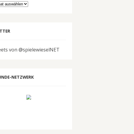
hiv
TTER
ets von @spielewieselNET
UNDE-NETZWERK