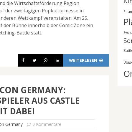
Ni
nd die Wirtschaftsförderung Region
f der zweitägigen Popkulturmesse in
Pira
onderen Wettkampf veranstalten: Am 25.
Pl
auf der Bühne innerhalb der Comic Zone ein
tching-Battle statt.
Evol
So
Battl
WEITERLESEN
Ubis
O
 CON GERMANY:
PIELER AUS CASTLE
IT DABEI
on Germany
0 Kommentare