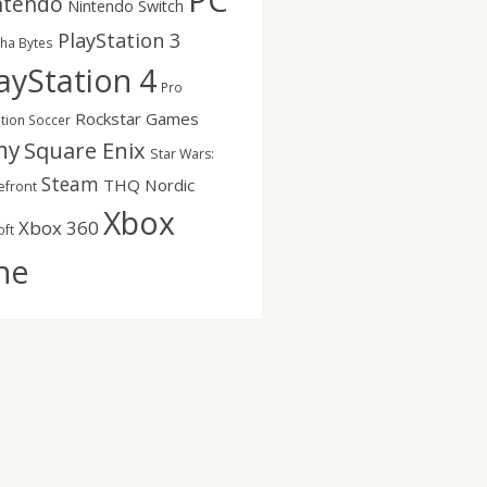
PC
ntendo
Nintendo Switch
PlayStation 3
nha Bytes
ayStation 4
Pro
Rockstar Games
ution Soccer
ny
Square Enix
Star Wars:
Steam
THQ Nordic
efront
Xbox
Xbox 360
oft
ne