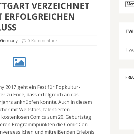
TTGART VERZEICHNET
Arc
T ERFOLGREICHEN
LUSS
TWI
 Germany
0 Kommentare
Twe
FRE
y 2017 geht ein Fest für Popkultur-
er zu Ende, dass erfolgreich an das
rjahrs anknüpfen konnte. Auch in diesem
her mit Weltstars, talentierten
 kostenlosen Comics zum 20. Geburtstag
iteren Programmpunkten die Comic Con
vergesslichen und mitreißenden Erlebnis