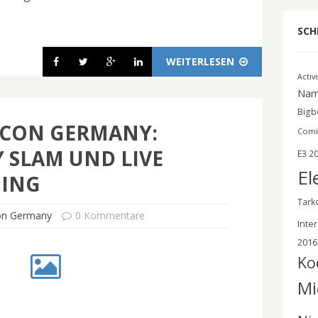
SCH
WEITERLESEN
Activ
Nam
Bigbe
 CON GERMANY:
Comi
 SLAM UND LIVE
E3 2
El
HING
Tark
on Germany
0 Kommentare
Inter
2016
Ko
Mi