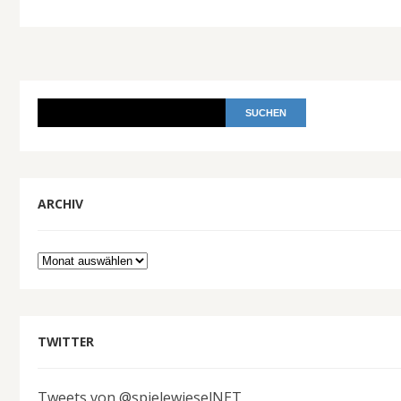
ARCHIV
Archiv
TWITTER
Tweets von @spielewieselNET