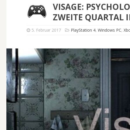
VISAGE: PSYCHOL
ZWEITE QUARTAL I
5. Februar 2017
PlayStation 4
,
Windows PC
,
Xb