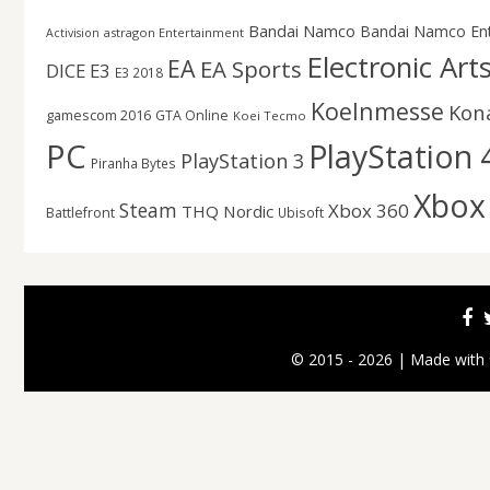
Bandai Namco
Bandai Namco En
astragon Entertainment
Activision
Electronic Art
EA
EA Sports
DICE
E3
E3 2018
Koelnmesse
Kon
gamescom 2016
GTA Online
Koei Tecmo
PC
PlayStation 
PlayStation 3
Piranha Bytes
Xbox
Steam
Xbox 360
THQ Nordic
Battlefront
Ubisoft
© 2015 - 2026 | Made with