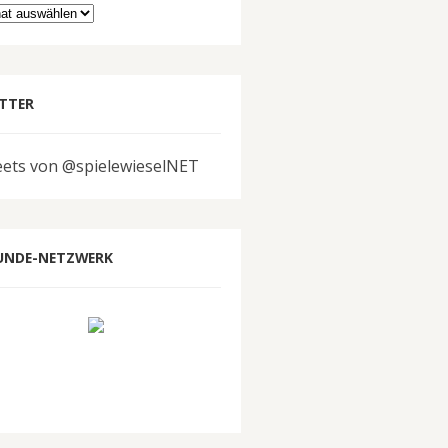
hiv
TTER
ets von @spielewieselNET
UNDE-NETZWERK