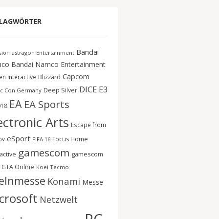
LAGWÖRTER
Bandai
astragon Entertainment
ision
co
Bandai Namco Entertainment
Capcom
n Interactive
Blizzard
DICE
E3
Deep Silver
c Con Germany
EA
EA Sports
018
ectronic Arts
Escape from
eSport
ov
Focus Home
FIFA 16
gamescom
gamescom
active
GTA Online
Koei Tecmo
elnmesse
Konami
Messe
crosoft
Netzwelt