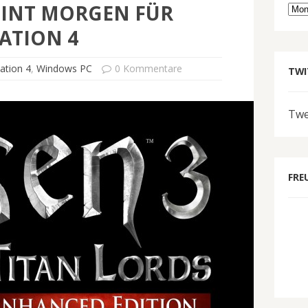
EINT MORGEN FÜR
Arc
ATION 4
ation 4
,
Windows PC
0 Kommentare
TWI
Twe
FRE