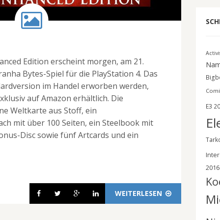
SCH
Activ
hanced Edition erscheint morgen, am 21.
Nam
ranha Bytes-Spiel für die PlayStation 4. Das
Bigbe
ndardversion im Handel erworben werden,
Comi
 exklusiv auf Amazon erhältlich. Die
E3 2
ne Weltkarte aus Stoff, ein
El
h mit über 100 Seiten, ein Steelbook mit
onus-Disc sowie fünf Artcards und ein
Tark
Inter
2016
Ko
WEITERLESEN
Mi