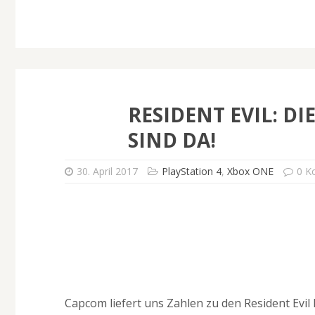
RESIDENT EVIL: D
SIND DA!
30. April 2017
PlayStation 4
,
Xbox ONE
0 K
Capcom liefert uns Zahlen zu den Resident Evil