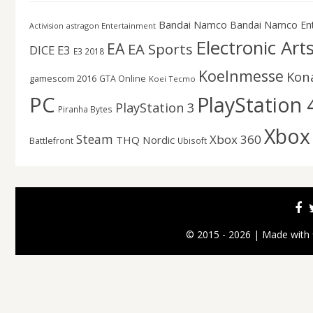
Bandai Namco
Bandai Namco En
astragon Entertainment
Activision
Electronic Art
EA
EA Sports
DICE
E3
E3 2018
Koelnmesse
Kon
gamescom 2016
GTA Online
Koei Tecmo
PC
PlayStation 
PlayStation 3
Piranha Bytes
Xbox
Steam
Xbox 360
THQ Nordic
Battlefront
Ubisoft
© 2015 - 2026 | Made with