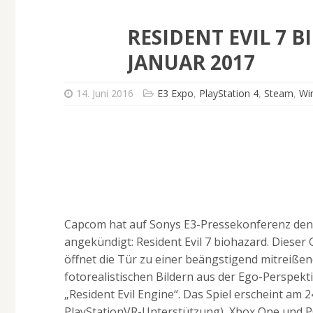
RESIDENT EVIL 7 
JANUAR 2017
14. Juni 2016
E3 Expo
,
PlayStation 4
,
Steam
,
Wi
Capcom hat auf Sonys E3-Pressekonferenz den 
angekündigt: Resident Evil 7 biohazard. Dieser 
öffnet die Tür zu einer beängstigend mitreiße
fotorealistischen Bildern aus der Ego-Perspek
„Resident Evil Engine“. Das Spiel erscheint am 2
PlayStationVR-Unterstützung), Xbox One und P