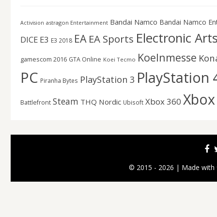
Bandai Namco
Bandai Namco En
astragon Entertainment
Activision
Electronic Art
EA
EA Sports
DICE
E3
E3 2018
Koelnmesse
Kon
gamescom 2016
GTA Online
Koei Tecmo
PC
PlayStation 
PlayStation 3
Piranha Bytes
Xbox
Steam
Xbox 360
THQ Nordic
Battlefront
Ubisoft
© 2015 - 2026 | Made with