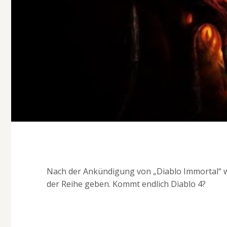
Nach der Ankündigung von „Diablo Immortal“ wi
der Reihe geben. Kommt endlich Diablo 4?