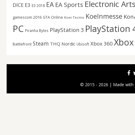
Electronic Art
EA
EA Sports
DICE
E3
E3 2018
Koelnmesse
Kon
gamescom 2016
GTA Online
Koei Tecmo
PC
PlayStation 
PlayStation 3
Piranha Bytes
Xbox
Steam
Xbox 360
THQ Nordic
Battlefront
Ubisoft
© 2015 - 2026 | Made with