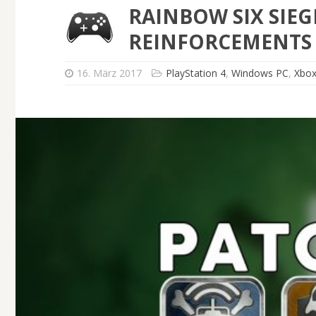
RAINBOW SIX SIEG
REINFORCEMENTS 
16. März 2017
PlayStation 4
,
Windows PC
,
Xbo