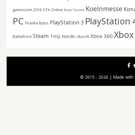
Koelnmesse
Kon
gamescom 2016
GTA Online
Koei Tecmo
PC
PlayStation 
PlayStation 3
Piranha Bytes
Xbox
Steam
Xbox 360
THQ Nordic
Battlefront
Ubisoft
© 2015 - 2026 | Made with