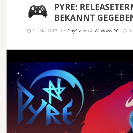
PYRE: RELEASETER
BEKANNT GEGEBE
31. Mai 2017
PlayStation 4
,
Windows PC
0