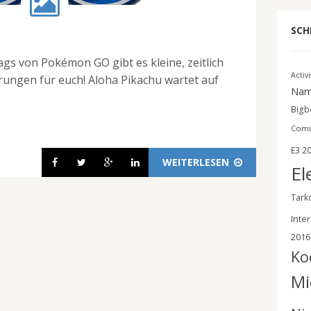
SCH
ags von Pokémon GO gibt es kleine, zeitlich
Activ
ungen für euch! Aloha Pikachu wartet auf
Nam
Bigbe
Comi
E3 2
WEITERLESEN
El
Tark
Inter
2016
Ko
Mi