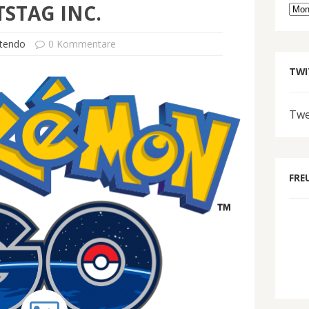
STAG INC.
Arc
tendo
0 Kommentare
TWI
Twe
FRE