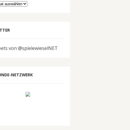
hiv
TTER
ets von @spielewieselNET
UNDE-NETZWERK