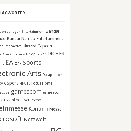
LAGWÖRTER
Bandai
astragon Entertainment
ision
co
Bandai Namco Entertainment
Capcom
n Interactive
Blizzard
DICE
E3
Deep Silver
c Con Germany
EA
EA Sports
018
ectronic Arts
Escape from
eSport
ov
Focus Home
FIFA 16
gamescom
gamescom
active
GTA Online
Koei Tecmo
elnmesse
Konami
Messe
crosoft
Netzwelt