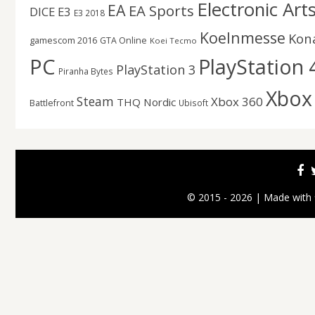
Electronic Art
EA
EA Sports
DICE
E3
E3 2018
Koelnmesse
Kon
gamescom 2016
GTA Online
Koei Tecmo
PC
PlayStation 
PlayStation 3
Piranha Bytes
Xbox
Steam
Xbox 360
THQ Nordic
Battlefront
Ubisoft
© 2015 - 2026 | Made with