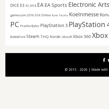
Electronic Art
EA
EA Sports
DICE
E3
E3 2018
Koelnmesse
Kon
gamescom 2016
GTA Online
Koei Tecmo
PC
PlayStation 
PlayStation 3
Piranha Bytes
Xbox
Steam
Xbox 360
THQ Nordic
Battlefront
Ubisoft
© 2015 - 2026 | Made with