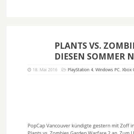
PLANTS VS. ZOMBI
DIESEN SOMMER 
18. Mai 2016
PlayStation 4
,
Windows PC
,
Xbox
PopCap Vancouver kündigte gestern mit Zoff in
Plants vs. Zombies Garden Warfare 2 an. Zum 