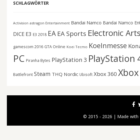
SCHLAGWÖRTER
Bandai Namco
Bandai Namco En
astragon Entertainment
Activision
Electronic Art
EA
EA Sports
DICE
E3
E3 2018
Koelnmesse
Kon
gamescom 2016
GTA Online
Koei Tecmo
PC
PlayStation 
PlayStation 3
Piranha Bytes
Xbox
Steam
Xbox 360
THQ Nordic
Battlefront
Ubisoft
© 2015 - 2026 | Made with