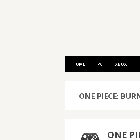
HOME
PC
XBOX
ONE PIECE: BU
ONE PI