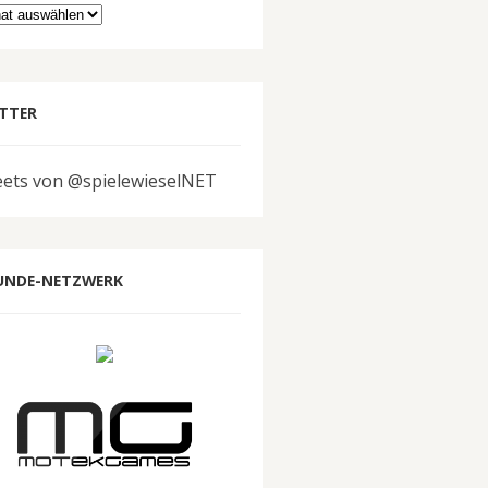
hiv
TTER
ets von @spielewieselNET
UNDE-NETZWERK