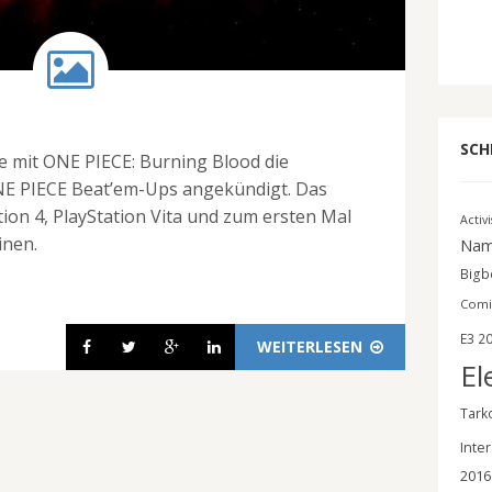
SCH
mit ONE PIECE: Burning Blood die
NE PIECE Beat’em-Ups angekündigt. Das
ation 4, PlayStation Vita und zum ersten Mal
Activ
inen.
Nam
Bigbe
Comi
E3 2
WEITERLESEN
El
Tark
Inter
2016