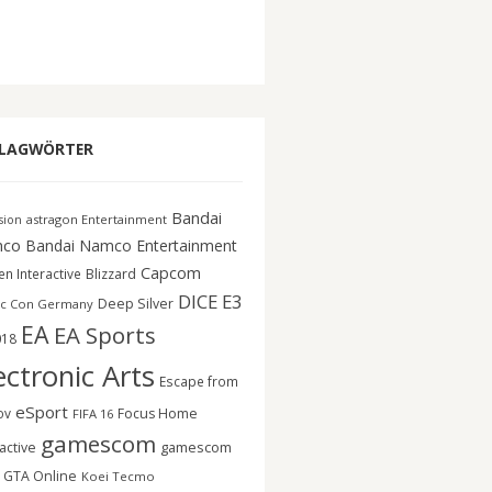
LAGWÖRTER
Bandai
astragon Entertainment
ision
co
Bandai Namco Entertainment
Capcom
n Interactive
Blizzard
DICE
E3
Deep Silver
c Con Germany
EA
EA Sports
018
ectronic Arts
Escape from
eSport
ov
Focus Home
FIFA 16
gamescom
gamescom
active
GTA Online
Koei Tecmo