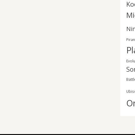
Ko
Mi
Ni
Pira
Pl
Evol
So
Battl
Ubis
O