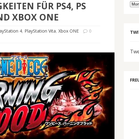
GKEITEN FÜR PS4, PS
Arc
ND XBOX ONE
ayStation 4
,
PlayStation Vita
,
Xbox ONE
0
TWI
Twe
FRE