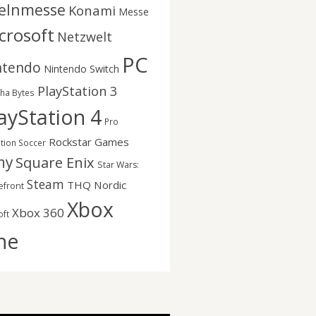
elnmesse
Konami
Messe
crosoft
Netzwelt
PC
ntendo
Nintendo Switch
PlayStation 3
nha Bytes
ayStation 4
Pro
Rockstar Games
ution Soccer
ny
Square Enix
Star Wars:
Steam
THQ Nordic
efront
Xbox
Xbox 360
oft
ne