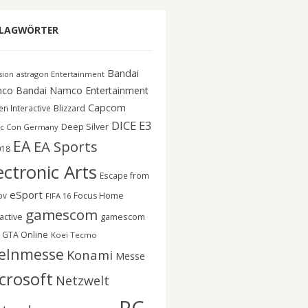
LAGWÖRTER
Bandai
astragon Entertainment
ision
co
Bandai Namco Entertainment
Capcom
n Interactive
Blizzard
DICE
E3
Deep Silver
c Con Germany
EA
EA Sports
018
ectronic Arts
Escape from
eSport
ov
Focus Home
FIFA 16
gamescom
gamescom
active
GTA Online
Koei Tecmo
elnmesse
Konami
Messe
crosoft
Netzwelt