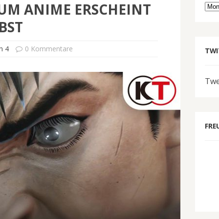
ZUM ANIME ERSCHEINT
Arc
BST
n 4
0 Kommentare
TWI
Twe
FRE