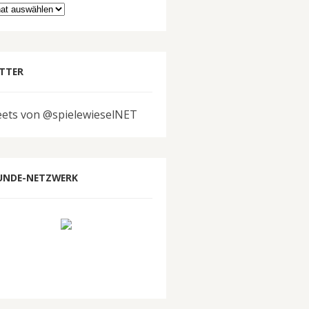
hiv
TTER
ets von @spielewieselNET
UNDE-NETZWERK