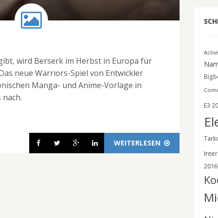
SCH
Activ
bt, wird Berserk im Herbst in Europa für
Nam
 Das neue Warriors-Spiel von Entwickler
Bigbe
onischen Manga- und Anime-Vorlage in
Comi
s nach.
E3 2
El
Tark
WEITERLESEN
Inter
2016
Ko
Mi