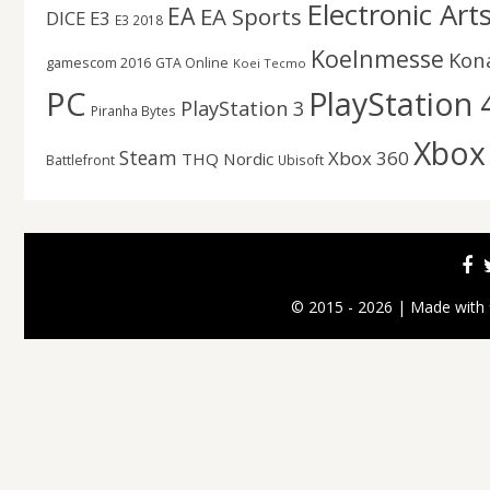
Electronic Art
EA
EA Sports
DICE
E3
E3 2018
Koelnmesse
Kon
gamescom 2016
GTA Online
Koei Tecmo
PC
PlayStation 
PlayStation 3
Piranha Bytes
Xbox
Steam
Xbox 360
THQ Nordic
Battlefront
Ubisoft
© 2015 - 2026 | Made with