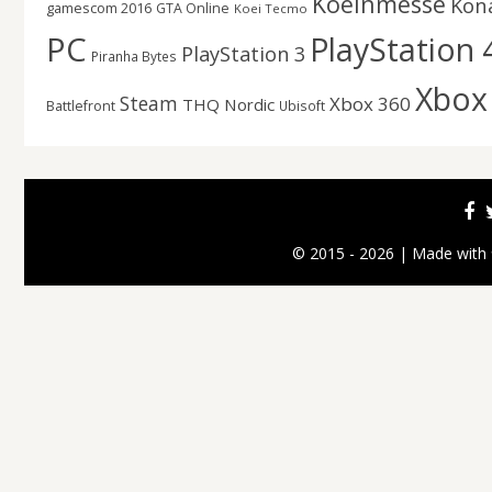
Koelnmesse
Kon
gamescom 2016
GTA Online
Koei Tecmo
PC
PlayStation 
PlayStation 3
Piranha Bytes
Xbox
Steam
Xbox 360
THQ Nordic
Battlefront
Ubisoft
© 2015 - 2026 | Made with