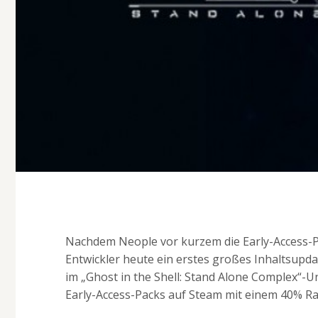
Nachdem Neople vor kurzem die Early-Access-Phas
Entwickler heute ein erstes großes Inhaltsupd
im „Ghost in the Shell: Stand Alone Complex“-
Early-Access-Packs auf Steam mit einem 40% R