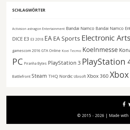
SCHLAGWÖRTER
Bandai Namco
Bandai Namco En
astragon Entertainment
Activision
Electronic Art
EA
EA Sports
DICE
E3
E3 2018
Koelnmesse
Kon
gamescom 2016
GTA Online
Koei Tecmo
PC
PlayStation 
PlayStation 3
Piranha Bytes
Xbox
Steam
Xbox 360
THQ Nordic
Battlefront
Ubisoft
© 2015 - 2026 | Made with