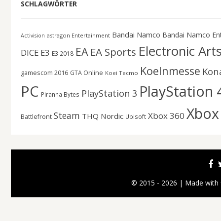
SCHLAGWÖRTER
Bandai Namco
Bandai Namco En
astragon Entertainment
Activision
Electronic Art
EA
EA Sports
DICE
E3
E3 2018
Koelnmesse
Kon
gamescom 2016
GTA Online
Koei Tecmo
PC
PlayStation 
PlayStation 3
Piranha Bytes
Xbox
Steam
Xbox 360
THQ Nordic
Battlefront
Ubisoft
© 2015 - 2026 | Made with