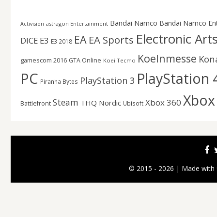
Bandai Namco
Bandai Namco En
astragon Entertainment
Activision
Electronic Art
EA
EA Sports
DICE
E3
E3 2018
Koelnmesse
Kon
gamescom 2016
GTA Online
Koei Tecmo
PC
PlayStation 
PlayStation 3
Piranha Bytes
Xbox
Steam
Xbox 360
THQ Nordic
Battlefront
Ubisoft
© 2015 - 2026 | Made with