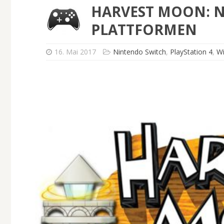
HARVEST MOON: N
PLATTFORMEN
16. Mai 2017
Nintendo Switch
,
PlayStation 4
,
W