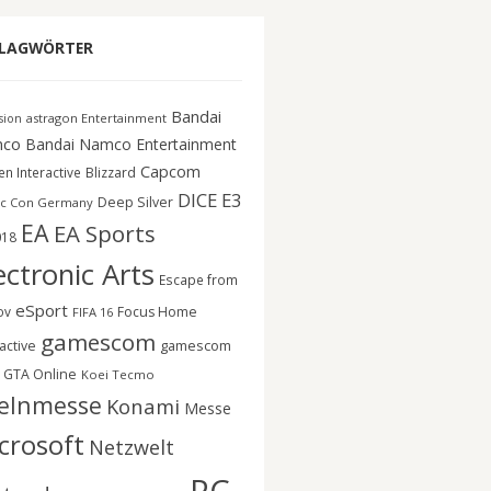
LAGWÖRTER
Bandai
astragon Entertainment
ision
co
Bandai Namco Entertainment
Capcom
n Interactive
Blizzard
DICE
E3
Deep Silver
c Con Germany
EA
EA Sports
018
ectronic Arts
Escape from
eSport
ov
Focus Home
FIFA 16
gamescom
gamescom
active
GTA Online
Koei Tecmo
elnmesse
Konami
Messe
crosoft
Netzwelt