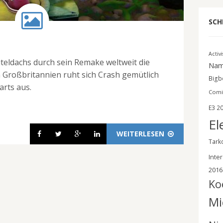
SCH
Activ
teldachs durch sein Remake weltweit die
Nam
in Großbritannien ruht sich Crash gemütlich
Bigbe
rts aus.
Comi
E3 2
El
WEITERLESEN
Tark
Inter
2016
Ko
Mi