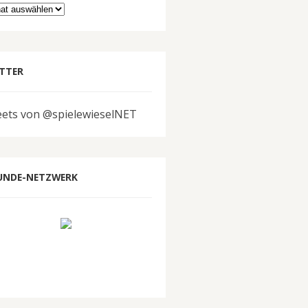
hiv
TTER
ets von @spielewieselNET
UNDE-NETZWERK