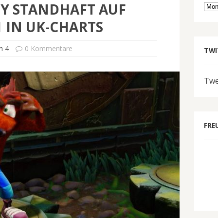
Y STANDHAFT AUF
Arc
1 IN UK-CHARTS
n 4
0 Kommentare
TWI
Twe
FRE