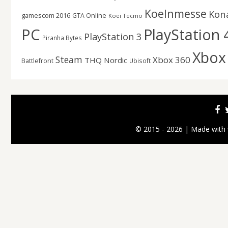
Koelnmesse
Kon
gamescom 2016
GTA Online
Koei Tecmo
PC
PlayStation 
PlayStation 3
Piranha Bytes
Xbox
Steam
Xbox 360
THQ Nordic
Battlefront
Ubisoft
© 2015 - 2026 | Made with