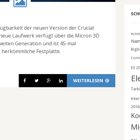
SCH
fügbarkeit der neuen Version der Crucial
Activ
neue Laufwerk verfügt über die Micron 3D
Nam
iten Generation und ist 45-mal
Bigbe
e herkömmliche Festplatte.
Comi
E3 2
El
WEITERLESEN
Tark
Inter
2016
Ko
Mi