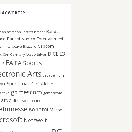
LAGWÖRTER
Bandai
astragon Entertainment
ision
co
Bandai Namco Entertainment
Capcom
n Interactive
Blizzard
DICE
E3
Deep Silver
c Con Germany
EA
EA Sports
018
ectronic Arts
Escape from
eSport
ov
Focus Home
FIFA 16
gamescom
gamescom
active
GTA Online
Koei Tecmo
elnmesse
Konami
Messe
crosoft
Netzwelt