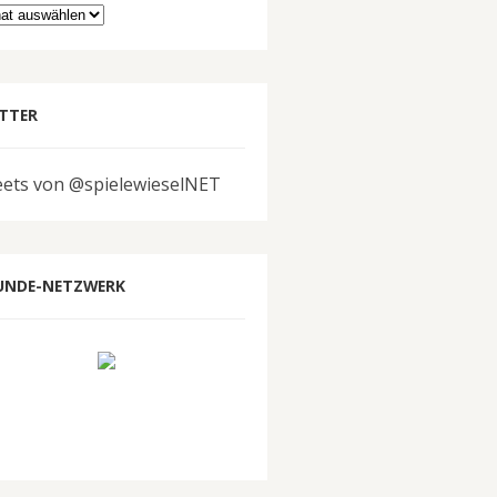
hiv
TTER
ets von @spielewieselNET
UNDE-NETZWERK