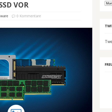
SSD VOR
Arc
dware
0 Kommentare
TWI
Twe
FRE