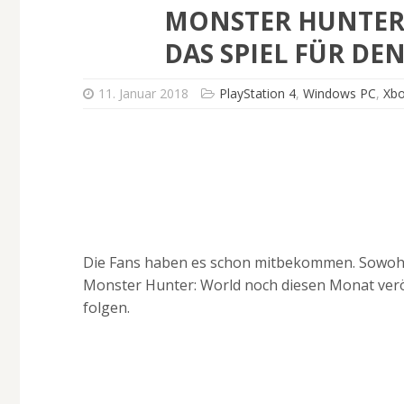
MONSTER HUNTER:
DAS SPIEL FÜR DEN
11. Januar 2018
PlayStation 4
,
Windows PC
,
Xb
Die Fans haben es schon mitbekommen. Sowohl fü
Monster Hunter: World noch diesen Monat veröff
folgen.