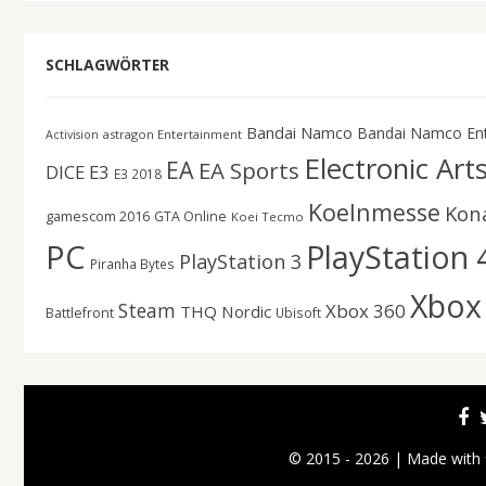
SCHLAGWÖRTER
Bandai Namco
Bandai Namco En
astragon Entertainment
Activision
Electronic Art
EA
EA Sports
DICE
E3
E3 2018
Koelnmesse
Kon
gamescom 2016
GTA Online
Koei Tecmo
PC
PlayStation 
PlayStation 3
Piranha Bytes
Xbox
Steam
Xbox 360
THQ Nordic
Battlefront
Ubisoft
© 2015 - 2026 | Made with