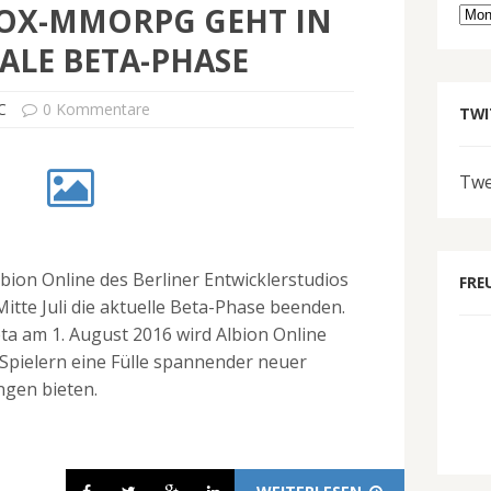
OX-MMORPG GEHT IN
Arc
NALE BETA-PHASE
C
0 Kommentare
TWI
Twe
on Online des Berliner Entwicklerstudios
FRE
itte Juli die aktuelle Beta-Phase beenden.
eta am 1. August 2016 wird Albion Online
Spielern eine Fülle spannender neuer
gen bieten.