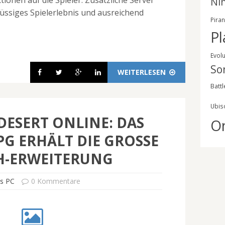
Ni
lüssiges Spielerlebnis und ausreichend
Pira
Pl
Evol
So
WEITERLESEN
Battl
Ubis
DESERT ONLINE: DAS
O
 ERHÄLT DIE GROSSE M
-ERWEITERUNG
s PC
0 Kommentare