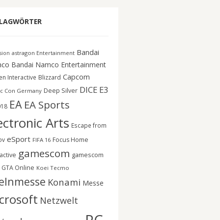
LAGWÖRTER
Bandai
astragon Entertainment
ision
co
Bandai Namco Entertainment
Capcom
n Interactive
Blizzard
DICE
E3
Deep Silver
c Con Germany
EA
EA Sports
018
ectronic Arts
Escape from
eSport
ov
Focus Home
FIFA 16
gamescom
gamescom
active
GTA Online
Koei Tecmo
elnmesse
Konami
Messe
crosoft
Netzwelt