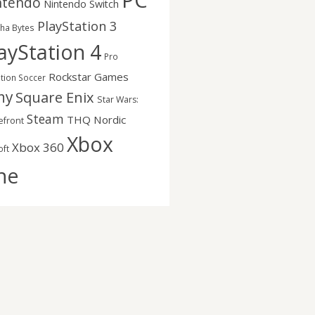
PC
ntendo
Nintendo Switch
PlayStation 3
nha Bytes
ayStation 4
Pro
Rockstar Games
ution Soccer
ny
Square Enix
Star Wars:
Steam
THQ Nordic
efront
Xbox
Xbox 360
oft
ne