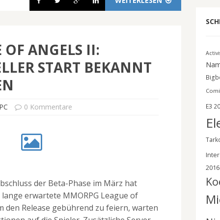
WEITERLESEN
SCH
 OF ANGELS II:
Activ
ELLER START BEKANNT
Nam
Bigbe
EN
Comi
PC
0 Kommentare
E3 2
El
Tark
Inter
2016
Ko
bschluss der Beta-Phase im März hat
as lange erwartete MMORPG League of
Mi
 Um den Release gebührend zu feiern, warten
ionen auf die Spieler. Zusätzliche Server