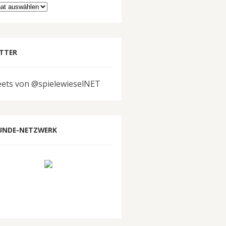
hiv
TTER
ets von @spielewieselNET
UNDE-NETZWERK