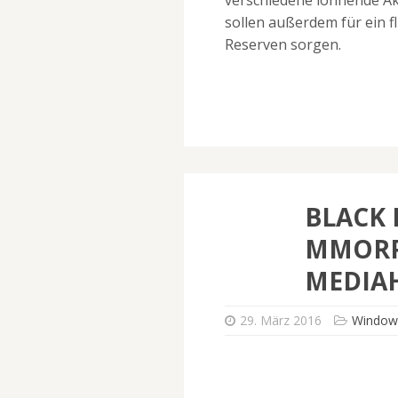
sollen außerdem für ein f
Reserven sorgen.
BLACK 
MMORPG
EDIAH
29. März 2016
Window