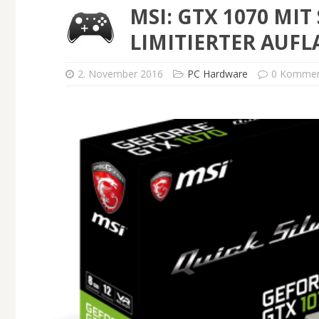
MSI: GTX 1070 MI
LIMITIERTER AUFL
2. November 2016
PC Hardware
0 Kommen