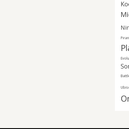
Ko
Mi
Ni
Pira
Pl
Evol
So
Battl
Ubis
O