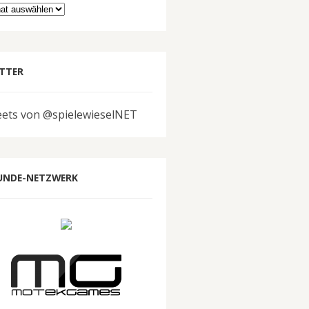
hiv
TTER
ets von @spielewieselNET
UNDE-NETZWERK