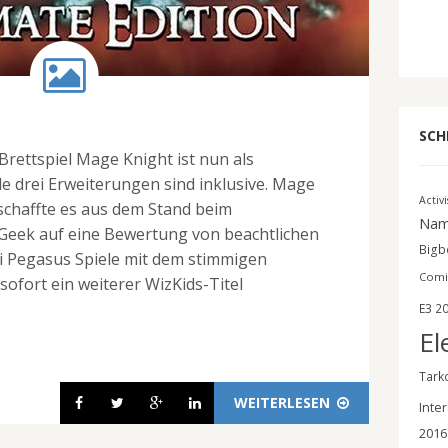
SCH
Brettspiel Mage Knight ist nun als
le drei Erweiterungen sind inklusive. Mage
Activ
 schaffte es aus dem Stand beim
Nam
Geek auf eine Bewertung von beachtlichen
Bigbe
ei Pegasus Spiele mit dem stimmigen
Comi
sofort ein weiterer WizKids-Titel
E3 2
El
Tark
WEITERLESEN
Inter
2016