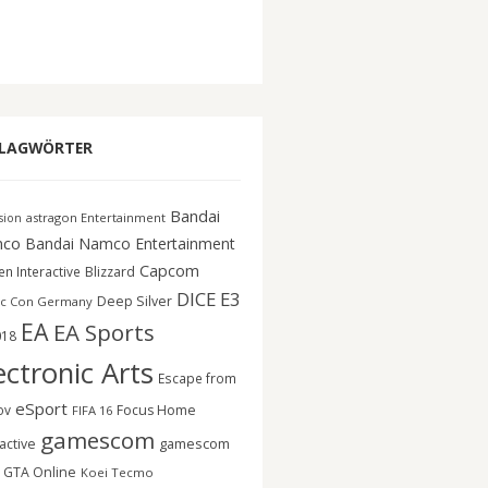
LAGWÖRTER
Bandai
astragon Entertainment
ision
co
Bandai Namco Entertainment
Capcom
n Interactive
Blizzard
DICE
E3
Deep Silver
c Con Germany
EA
EA Sports
018
ectronic Arts
Escape from
eSport
ov
Focus Home
FIFA 16
gamescom
gamescom
active
GTA Online
Koei Tecmo