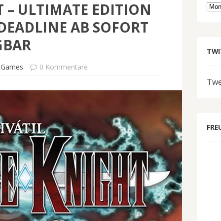
 – ULTIMATE EDITION
Arc
DEADLINE AB SOFORT
GBAR
TWI
 Games
0 Kommentare
Twe
FRE