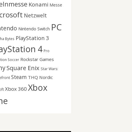
elnmesse
Konami
Messe
crosoft
Netzwelt
PC
ntendo
Nintendo Switch
PlayStation 3
nha Bytes
ayStation 4
Pro
Rockstar Games
ution Soccer
ny
Square Enix
Star Wars:
Steam
THQ Nordic
efront
Xbox
Xbox 360
oft
ne