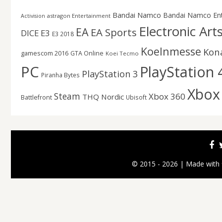
Bandai Namco
Bandai Namco En
astragon Entertainment
Activision
Electronic Art
EA
EA Sports
DICE
E3
E3 2018
Koelnmesse
Kon
gamescom 2016
GTA Online
Koei Tecmo
PC
PlayStation 
PlayStation 3
Piranha Bytes
Xbox
Steam
Xbox 360
THQ Nordic
Battlefront
Ubisoft
© 2015 - 2026 | Made with