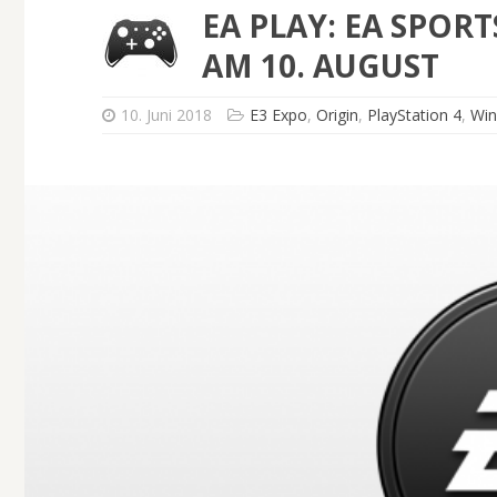
EA PLAY: EA SPOR
AM 10. AUGUST
10. Juni 2018
E3 Expo
,
Origin
,
PlayStation 4
,
Wi