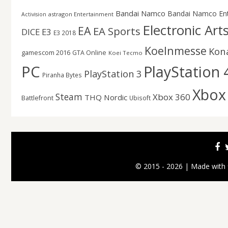
Bandai Namco
Bandai Namco En
astragon Entertainment
Activision
Electronic Art
EA
EA Sports
DICE
E3
E3 2018
Koelnmesse
Kon
gamescom 2016
GTA Online
Koei Tecmo
PC
PlayStation 
PlayStation 3
Piranha Bytes
Xbox
Steam
Xbox 360
THQ Nordic
Battlefront
Ubisoft
© 2015 - 2026 | Made with