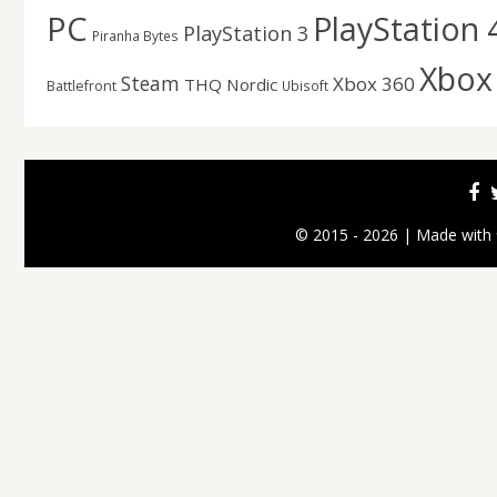
PC
PlayStation 
PlayStation 3
Piranha Bytes
Xbox
Steam
Xbox 360
THQ Nordic
Battlefront
Ubisoft
© 2015 - 2026 | Made with