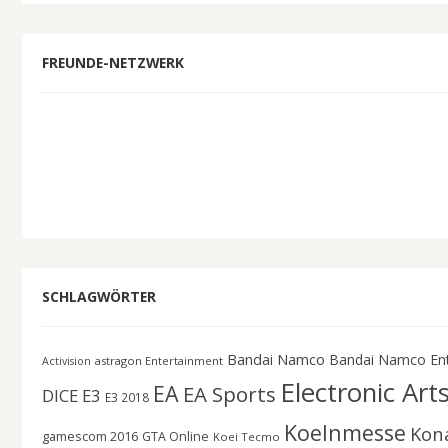
FREUNDE-NETZWERK
SCHLAGWÖRTER
Bandai Namco
Bandai Namco En
astragon Entertainment
Activision
Electronic Art
EA
EA Sports
DICE
E3
E3 2018
Koelnmesse
Kon
gamescom 2016
GTA Online
Koei Tecmo