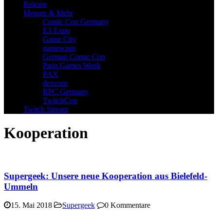
Release
Messen & Mehr
Comic Con Germany
E3 Expo
Game City
gamescom
German Comic Con
Paris Games Week
PAX
devcom
RPC Germany
TwitchCon
Twitch Stream
Kooperation
Supergeek: Unsere neue Kooperation aus Bielefeld-
Ummeln
15. Mai 2018
Supergeek
0 Kommentare