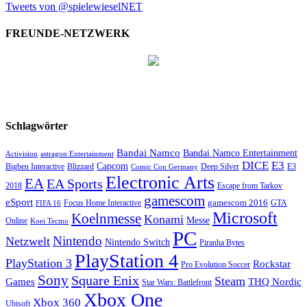
Tweets von @spielewieselNET
FREUNDE-NETZWERK
Schlagwörter
Bandai Namco
Bandai Namco Entertainment
astragon Entertainment
Activision
DICE
E3
Capcom
Bigben Interactive
Blizzard
Deep Silver
E3
Comic Con Germany
Electronic Arts
EA
EA Sports
2018
Escape from Tarkov
gamescom
eSport
Focus Home Interactive
gamescom 2016
GTA
FIFA 16
Microsoft
Koelnmesse
Konami
Messe
Online
Koei Tecmo
PC
Nintendo
Netzwelt
Nintendo Switch
Piranha Bytes
PlayStation 4
PlayStation 3
Rockstar
Pro Evolution Soccer
Sony
Square Enix
Steam
Games
THQ Nordic
Star Wars: Battlefront
Xbox One
Xbox 360
Ubisoft