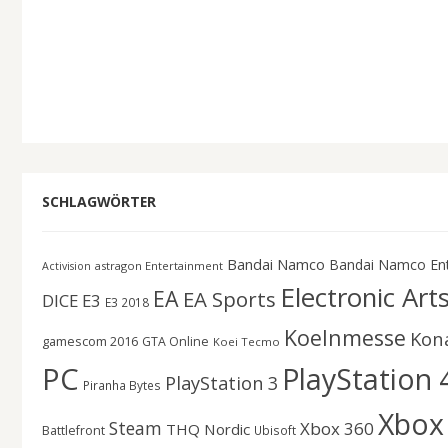
SCHLAGWÖRTER
Bandai Namco
Bandai Namco En
astragon Entertainment
Activision
Electronic Art
EA
EA Sports
DICE
E3
E3 2018
Koelnmesse
Kon
gamescom 2016
GTA Online
Koei Tecmo
PC
PlayStation 
PlayStation 3
Piranha Bytes
Xbox
Steam
Xbox 360
THQ Nordic
Battlefront
Ubisoft