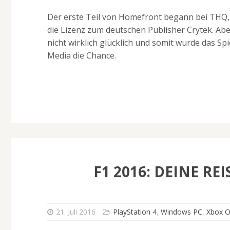
Der erste Teil von Homefront begann bei THQ,
die Lizenz zum deutschen Publisher Crytek. Ab
nicht wirklich glücklich und somit wurde das Sp
Media die Chance.
F1 2016: DEINE RE
21. Juli 2016
PlayStation 4
,
Windows PC
,
Xbox 