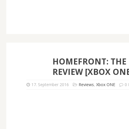
HOMEFRONT: THE 
REVIEW [XBOX ONE
17. September 2016
Reviews
,
Xbox ONE
0