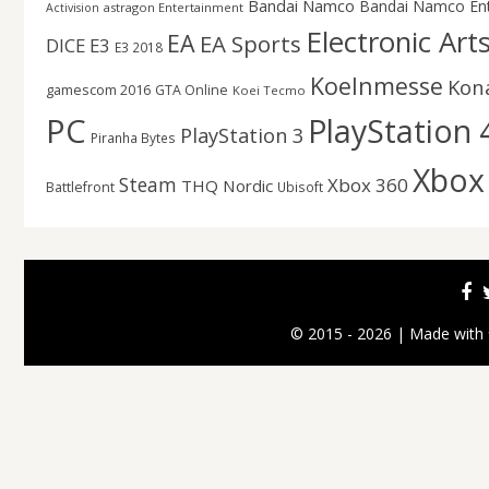
Bandai Namco
Bandai Namco En
astragon Entertainment
Activision
Electronic Art
EA
EA Sports
DICE
E3
E3 2018
Koelnmesse
Kon
gamescom 2016
GTA Online
Koei Tecmo
PC
PlayStation 
PlayStation 3
Piranha Bytes
Xbox
Steam
Xbox 360
THQ Nordic
Battlefront
Ubisoft
© 2015 - 2026 | Made with