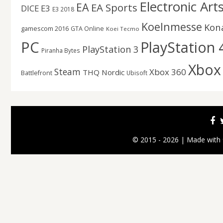
Electronic Art
EA
EA Sports
DICE
E3
E3 2018
Koelnmesse
Kon
gamescom 2016
GTA Online
Koei Tecmo
PC
PlayStation 
PlayStation 3
Piranha Bytes
Xbox
Steam
Xbox 360
THQ Nordic
Battlefront
Ubisoft
© 2015 - 2026 | Made with