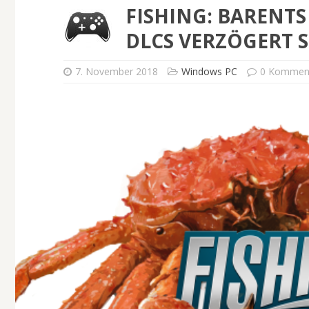
FISHING: BARENTS 
DLCS VERZÖGERT 
7. November 2018
Windows PC
0 Kommen