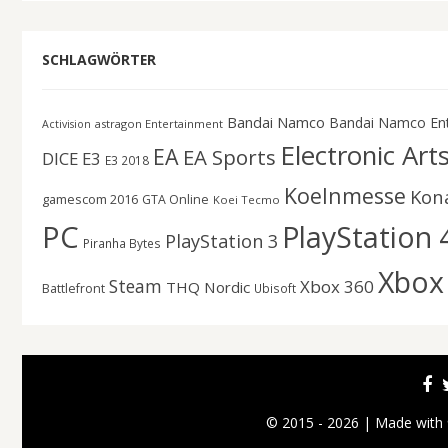
SCHLAGWÖRTER
Bandai Namco
Bandai Namco En
astragon Entertainment
Activision
Electronic Art
EA
EA Sports
DICE
E3
E3 2018
Koelnmesse
Kon
gamescom 2016
GTA Online
Koei Tecmo
PC
PlayStation 
PlayStation 3
Piranha Bytes
Xbox
Steam
Xbox 360
THQ Nordic
Battlefront
Ubisoft
© 2015 - 2026 | Made with