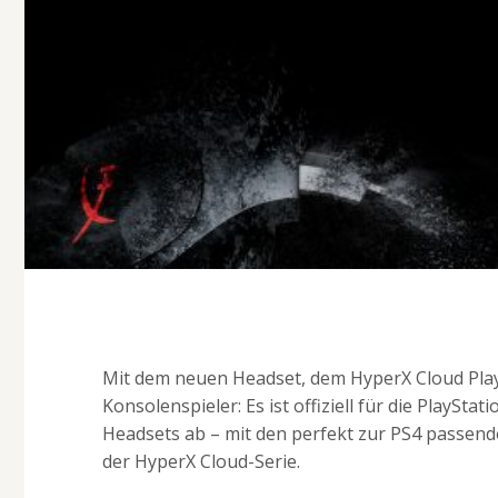
Mit dem neuen Headset, dem HyperX Cloud Plays
Konsolenspieler: Es ist offiziell für die PlaySt
Headsets ab – mit den perfekt zur PS4 passe
der HyperX Cloud-Serie.