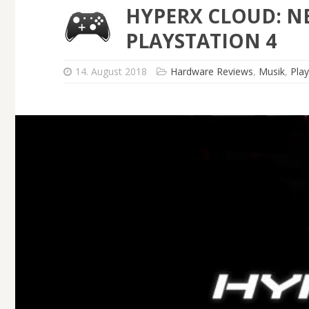
HYPERX CLOUD: NE
PLAYSTATION 4
14. August 2018
Hardware Reviews
,
Musik
,
Play