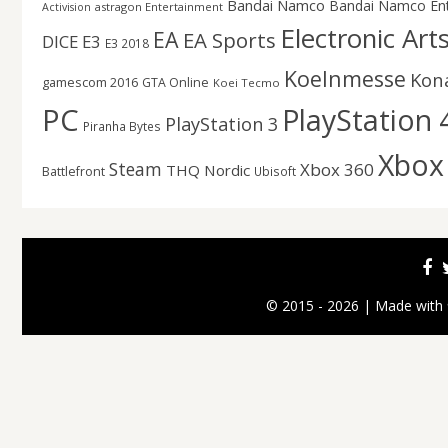
Bandai Namco
Bandai Namco En
astragon Entertainment
Activision
Electronic Art
EA
EA Sports
DICE
E3
E3 2018
Koelnmesse
Kon
gamescom 2016
GTA Online
Koei Tecmo
PC
PlayStation 
PlayStation 3
Piranha Bytes
Xbox
Steam
Xbox 360
THQ Nordic
Battlefront
Ubisoft
© 2015 - 2026 | Made with